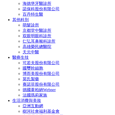
海德堡牙醫診所
諾保科股份有限公司
百丹特生醫
其他科別
萌髮診所
京都堂中醫診所
双眼明眼科診所
仁弘耳鼻喉科診所
高雄榮民總醫院
天元中醫
醫療生技
可若夫股份有限公司
國璽幹細胞
博而美股份有限公司
莫氏製藥
賽諾菲股份有限公司
德國葦柏納Webner
法國瑪莉家族
生活消費與美妝
亞洲互動網
樹河社會福利基金會