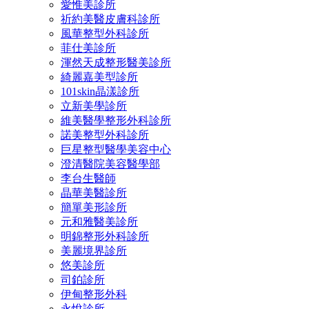
愛惟美診所
祈約美醫皮膚科診所
風華整型外科診所
菲仕美診所
渾然天成整形醫美診所
綺麗嘉美型診所
101skin晶漾診所
立新美學診所
維美醫學整形外科診所
諾美整型外科診所
巨星整型醫學美容中心
澄清醫院美容醫學部
李台生醫師
晶華美醫診所
簡單美形診所
元和雅醫美診所
明錦整形外科診所
美麗境界診所
悠美診所
司鉑診所
伊甸整形外科
永悅診所