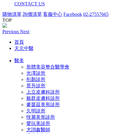
CONTACT US
購物清單
詢價清單
客服中心
Facebook
02-27557665
TOP
Previous
Next
首頁
天元中醫
醫美
形體美容整合醫學會
光澤診所
彤顏診所
景升診所
上立皮膚科診所
藝群皮膚科診所
麥茵茲美形診所
久明診所
恆麗美形診所
愛玩美診所
尤詡鑫醫師