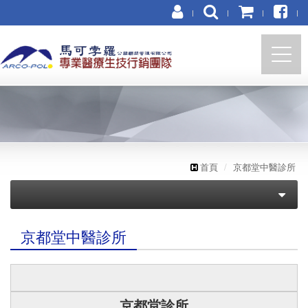
https://marco-polo.com.tw
首頁
京都堂中醫診所
醫美
京都堂中醫診所
牙醫／牙材
形體美容整合醫學會
其他科別
怡豪牙醫診所
光澤診所
京都堂診所
萌髮診所
悅庭牙醫診所