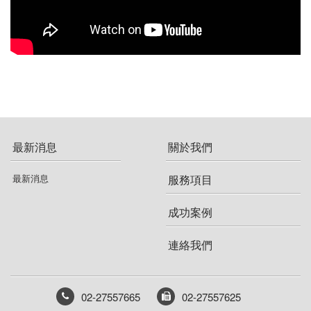
京華日本舞學苑
晶華美醫診所
真食神精緻餐館
簡單美形診所
捷昇國際科技有限公司
元和雅醫美診所
明錦整形外科診所
美麗境界診所
最新消息
關於我們
悠美診所
最新消息
服務項目
司鉑診所
成功案例
伊甸整形外科
連絡我們
永悅診所
春泉診所
02-27557665
02-27557625