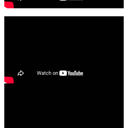
中時人力網
台灣雅芳股份有限公司
賽諾菲股份有限公司
程國慶牙醫診所
風華整型外科診所
愛惠浦科技股份有限公司
宏燁生技股份有限公司
德國葦柏納Webner
黃經理牙醫診所
菲仕美診所
矞家股份有限公司
百德生物科技有限公司
法國瑪莉家族
林志聲牙醫診所
渾然天成整形醫美診所
仁美科技有限公司
台灣諾保科股份有限公司
信合美牙醫診所
綺麗嘉美型診所
哇哇購購物網
富之城有限公司
海德堡牙醫診所
101skin晶漾診所
美如婦幼身養國際機構
諾保科股份有限公司
立新美學診所
長庚大學育成中心
百丹特生醫
維美醫學整形外科診所
台灣捷邁醫療器材股份有限公司
諾美整型外科診所
和信養生
巨星整型醫學美容中心
碧波庭國際有限公司
澄清醫院美容醫學部
Merry Spa 喜悅集團
李台生醫師