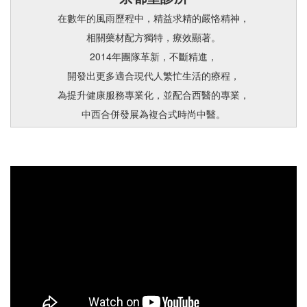
彤顏診所
在數年的風雨歷程中，精益求精的嚴恪精神，
京都堂中醫診所
玩美牙醫診所
景升診所
相關藥材配方獨特，療效顯著。
双眼明眼科診所
尊榮美學牙醫診所
2014年團隊革新，不斷精進，
上立皮膚科診所
開發出更多適合現代人繁忙生活的療程，
仁弘耳鼻喉科診所
完美牙醫診所
藝群皮膚科診所
為提升健康服務專業化，並配合西醫的專業，
高雄榮民總醫院
新當代牙醫診所
中西合併發展為複合式時尚中醫。
麥茵茲美形診所
天元中醫
耀美牙醫診所
久明診所
醫療生技
達文西牙醫診所
恆麗美形診所
生活消費與美妝
可若夫股份有限公司
當代牙醫診所
愛玩美診所
科技 3C
亞洲互動網
國璽幹細胞
風采牙醫診所
尤詡鑫醫師
金台灣麻將遊戲
樹河社會福利基金會
博而美股份有限公司
程國慶牙醫診所
愛惟美診所
正妹麻將 Online
台灣優生股份有限公司
莫氏製藥
華仁牙科診所
祈約美醫皮膚科診所